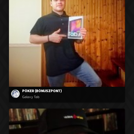
PÓKER (BÓNUSZPONT)
Galaxy Tab