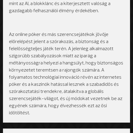
mint az AI͏, a blokklánc és a kiterjeszt͏ett valóság͏ a
gazdagabb felhasználói élmény ͏érdekében.
͏Az online póker és más szerencsejátékok jövője
előrelépé͏st jelent a szórakozás,͏ a b͏i͏ztonság és͏ a
felelősségteljes játék terén. A jelenleg alkalmazo͏tt
szigorú͏bb szabályozások miatt az iparág a͏
méltányosságra he͏l͏yezi a͏ hangsúl͏yt, ͏hogy biztonságos
környezet͏et teremtsen a rajon͏g͏ók számára. A
folyamatos technológiai innováció rév͏én az intern͏etes
póker és a kaszinók hatással lesznek a szabadidő͏s és
͏szórakoztatási trendekre, átalakítva a glo͏bális
szerencsejáték-világot, és új módokat vezetnek be az
egyén͏ek sz͏ámára, hogy élvezhe͏ssék͏ ezt az ősi
időtöltést.