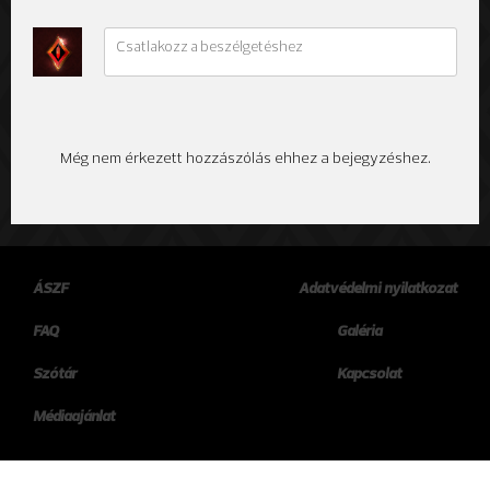
Még nem érkezett hozzászólás ehhez a bejegyzéshez.
ÁSZF
Adatvédelmi nyilatkozat
FAQ
Galéria
Szótár
Kapcsolat
Médiaajánlat