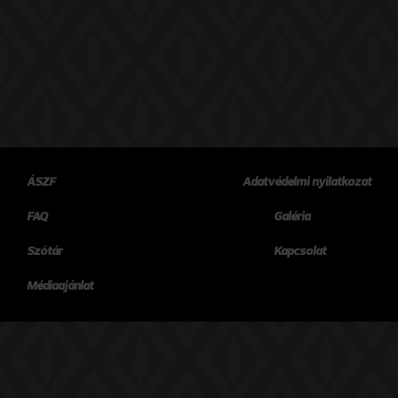
ÁSZF
Adatvédelmi nyilatkozat
FAQ
Galéria
Szótár
Kapcsolat
Médiaajánlat