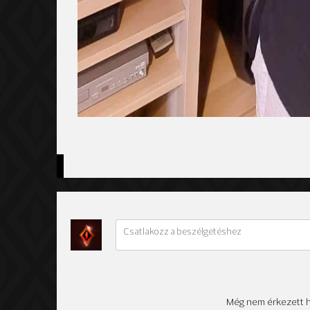
Még nem érkezett 