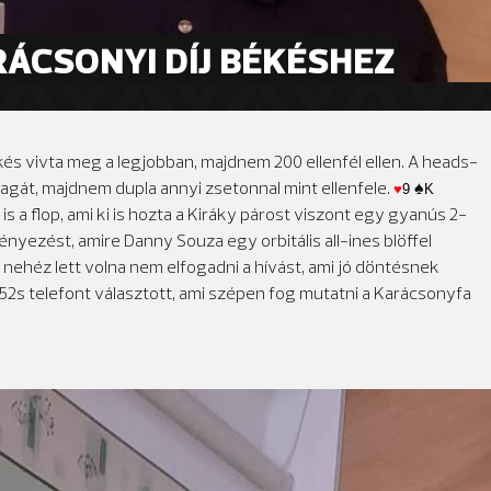
ÁCSONYI DÍJ BÉKÉSHEZ
vivta meg a legjobban, majdnem 200 ellenfél ellen. A heads-
gát, majdnem dupla annyi zsetonnal mint ellenfele.
♥
9
♠
K
s a flop, ami ki is hozta a Kiráky párost viszont egy gyanús 2-
ényezést, amire Danny Souza egy orbitális all-ines blöffel
 nehéz lett volna nem elfogadni a hívást, ami jó döntésnek
A52s telefont választott, ami szépen fog mutatni a Karácsonyfa