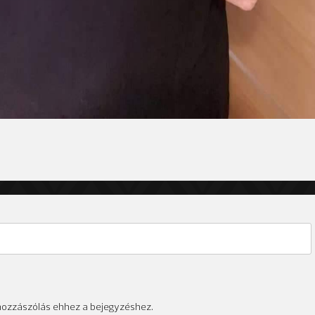
hozzászólás ehhez a bejegyzéshez.