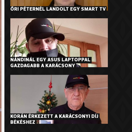
ŐRI PÉTERNÉL LANDOLT EGY SMART TV
NÁNDINÁL EGY ASUS LAPTOPPAL 
GAZDAGABB A KARÁCSONY
KORÁN ÉRKEZETT A KARÁCSONYI DÍJ 
BÉKÉSHEZ