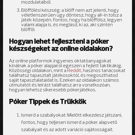
mozdulataiból.
Blöffölési készség: a blöff nem azt jelenti, hogy
véletlenszerűen úgy döntesz, hogy all-in tolsz a
játék közepén. Fontos, hogy ha blöffölsz, legyen
valami alapja is, és meglásd, ki az, aki szintén
blöfföl.
Hogyan lehet fejleszteni a póker
készségeket az online oldalakon?
Az online platformok ingyenes oktatóanyagokat
kínálnak a póker alapjairól egészen a fejlett taktikákig.
Közösségi oldalakon, mint a
Reddit
, hasznos tanácsokat
találhatsz tapasztalt játékosoktól, és megoszthatod
saját tapasztalataidat is. Ezeken az oldalakon számos
útmutatót és leírást találhatsz arra vonatkozóan,
hogyan lehetsz sikeresebb pókerjátékos.
Póker Tippek és Trükkök
Ismerd a szabályokat: Mielőtt elkezdesz játszani,
fontos, hogy teljesen ismerd a póker alapvető
szabályait és az adott variáció sajátosságait.