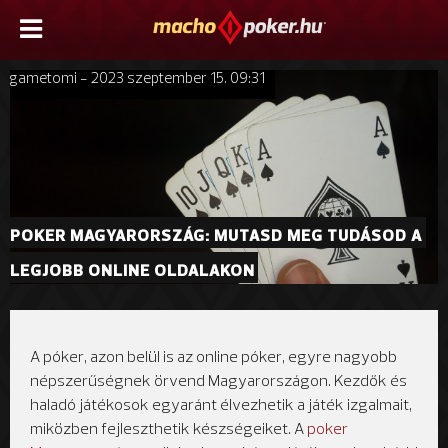
gametomi - 2023 szeptember 15. 09:31
POKER MAGYARORSZÁG: MUTASD MEG TUDÁSOD A 
LEGJOBB ONLINE OLDALAKON
A póker, azon belül is az online póker, egyre nagyobb
népszerűségnek örvend Magyarországon. Kezdők és
haladó játékosok egyaránt élvezhetik a játék izgalmait,
miközben fejleszthetik készségeiket. A
poker