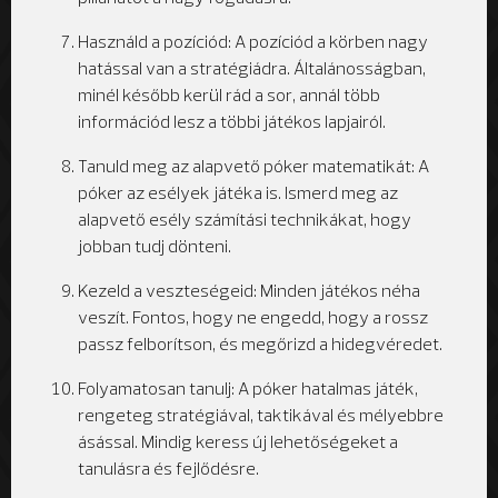
Használd a pozíciód: A pozíciód a körben nagy
hatással van a stratégiádra. Általánosságban,
minél később kerül rád a sor, annál több
információd lesz a többi játékos lapjairól.
Tanuld meg az alapvető póker matematikát: A
póker az esélyek játéka is. Ismerd meg az
alapvető esély számítási technikákat, hogy
jobban tudj dönteni.
Kezeld a veszteségeid: Minden játékos néha
veszít. Fontos, hogy ne engedd, hogy a rossz
passz felborítson, és megőrizd a hidegvéredet.
Folyamatosan tanulj: A póker hatalmas játék,
rengeteg stratégiával, taktikával és mélyebbre
ásással. Mindig keress új lehetőségeket a
tanulásra és fejlődésre.