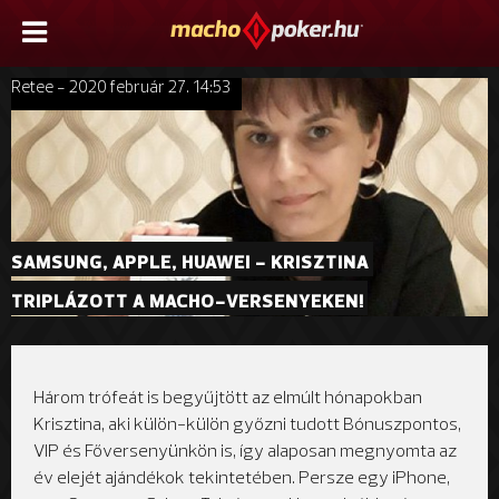
Retee - 2020 február 27. 14:53
SAMSUNG, APPLE, HUAWEI - KRISZTINA 
TRIPLÁZOTT A MACHO-VERSENYEKEN!
Három trófeát is begyűjtött az elmúlt hónapokban
Krisztina, aki külön-külön győzni tudott Bónuszpontos,
VIP és Főversenyünkön is, így alaposan megnyomta az
év elejét ajándékok tekintetében. Persze egy iPhone,