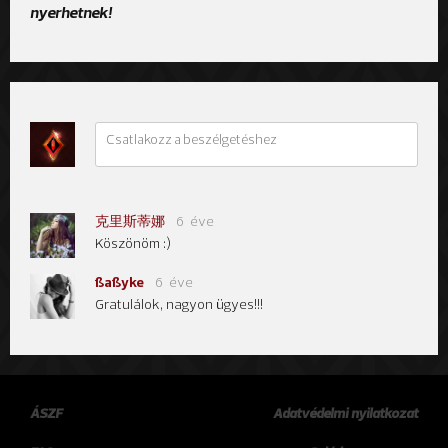
nyerhetnek!
克里斯蒂娜
6 éve
Köszönöm :)
ßaßyke
6 éve
Gratulálok, nagyon ügyes!!!
ÁSZF
Adatvédelmi nyilatkozat