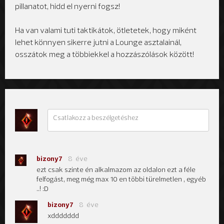
pillanatot, hidd el nyerni fogsz!
Ha van valami tuti taktikátok, ötletetek, hogy miként
lehet könnyen sikerre jutni a Lounge asztalainál,
osszátok meg a többiekkel a hozzászólások között!
bizony7
8 éve
ezt csak szinte én alkalmazom az oldalon ezt a féle
felfogást, meg még max 10 en többi türelmetlen , egyéb
..! :D
bizony7
8 éve
xddddddd