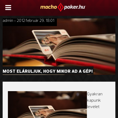
admin - 2012 február 29. 18:01
MOST ELÁRULJUK, HOGY MIKOR AD A GÉP!
Gyakran
kapunk
levelet