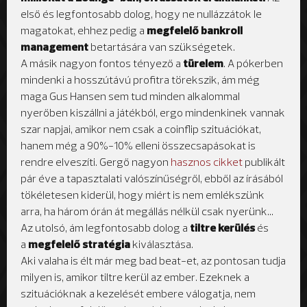
első és legfontosabb dolog, hogy ne nullázzátok le
magatokat, ehhez pedig a
megfelelő bankroll
management
betartására van szükségetek.
A másik nagyon fontos tényező a
türelem
. A pókerben
mindenki a hosszútávú profitra törekszik, ám még
maga Gus Hansen sem tud minden alkalommal
nyerőben kiszállni a játékból, ergo mindenkinek vannak
szar napjai, amikor nem csak a coinflip szituációkat,
hanem még a 90%-10% elleni összecsapásokat is
rendre elveszíti. Gergő nagyon
hasznos cikket
publikált
pár éve a tapasztalati valószínűségről, ebből az írásából
tökéletesen kiderül, hogy miért is nem emlékszünk
arra, ha három órán át megállás nélkül csak nyerünk...
Az utolsó, ám legfontosabb dolog a
tiltre kerülés
és
a
megfelelő stratégia
kiválasztása.
Aki valaha is élt már meg bad beat-et, az pontosan tudja
milyen is, amikor tiltre kerül az ember. Ezeknek a
szituációknak a kezelését embere válogatja, nem