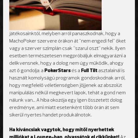
játékosainktól, melyben arról panaszkodnak, hogy a
MachoPoker szervere órákon át "nem engedi fel" őket
vagy a szerver szimplán csak "szarul oszt" nekik. Ilyen
esetben természetesen megpróbáljuk elmagyarázni a
delikvensnek, hogy a dolog nem úgy működik, ahogy
azt ő gondolja: a
PokerStars
és a
Full Tilt
asztalainál is
használt komolyságú programok gondoskodnak arról,
hogy megfelelő véletlenségben jöjjenek az abszolút
manipulálás nélkül megkevert lapok, tehát a gond nem
nálunk van... A hiba okozója egy igen összetett dolog
eredménye, ami miatt esetenként több órán át sem
sikerül nyertes handet produkálnotok.
Ha kíváncsiak vagytok, hogy mitől nyerhettek
milliókat a Lounge-ban, olvassátok el cikkünket!
Az