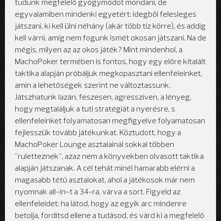
tudunk megfelelő gyógymódot mondani, de
egyvalamiben mindenki egyetért: idegből felesleges
játszani, ki kell ülni néhány (akár több tíz körre), és addig
kell várni, amíg nem fogunk ismét okosan játszani. Na de
mégis, milyen az az okos játék? Mint mindenhol, a
MachoPoker termében is fontos, hogy egy előre kitalált
taktika alapján próbáljuk megkopasztani ellenfeleinket,
amin a lehetőségek szerint ne változtassunk.
Játszhatunk lazán, feszesen, agresszíven, a lényeg,
hogy megtaláljuk a tuti stratégiát a nyerésre, s
ellenfeleinket folyamatosan megfigyelve folyamatosan
fejlesszük tovább játékunkat. Köztudott, hogy a
MachoPoker Lounge asztalainál sokkal többen
"ruletteznek", azaz nem a könyvekben olvasott taktika
alapján játszanak. A cél tehát minél hamarabb elérni a
magasabb tétű asztalokat, ahol a játékosok már nem
nyomnak all-in-t a 3
4
-ra, várva a sort. Figyeld az
ellenfeleidet: ha látod, hogy az egyik arc mindenre
betolja, fordítsd ellene a tudásod, és várd ki a megfelelő