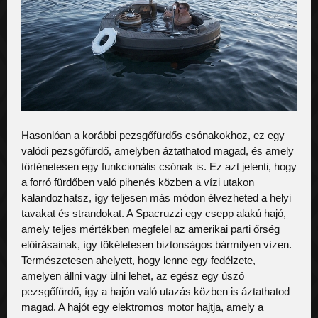
Hasonlóan a korábbi pezsgőfürdős csónakokhoz, ez egy 
valódi pezsgőfürdő, amelyben áztathatod magad, és amely 
történetesen egy funkcionális csónak is. Ez azt jelenti, hogy 
a forró fürdőben való pihenés közben a vízi utakon 
kalandozhatsz, így teljesen más módon élvezheted a helyi 
tavakat és strandokat. A Spacruzzi egy csepp alakú hajó, 
amely teljes mértékben megfelel az amerikai parti őrség 
előírásainak, így tökéletesen biztonságos bármilyen vízen.  
Természetesen ahelyett, hogy lenne egy fedélzete, 
amelyen állni vagy ülni lehet, az egész egy úszó 
pezsgőfürdő, így a hajón való utazás közben is áztathatod 
magad. A hajót egy elektromos motor hajtja, amely a 