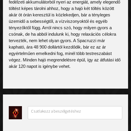
fedélzeti akkumulátorból nyeri az energiát, amely elegendő 
töltést képes tárolni ahhoz, hogy a hajó két töltés között 
akár öt órán keresztül is közlekedjen, bár a tényleges 
üzemidő a sebességtől, a vízviszonyoktól és egyéb 
tényezőktől függ. Arról nincs szó, hogy milyen gyors a 
csónak, de ha abból indulunk ki, hogy relaxációs célokra 
tervezték, nem lehet olyan gyors. A Spacruzzi már 
kapható, ára 48 900 dollártól kezdődik, bár ez az ár 
egyértelműen emelkedni fog, minél több testreszabást 
végez. Minden hajó megrendelésre épül, így az átfutási idő 
akár 120 napot is igénybe vehet.